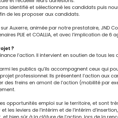
e et recueillir leurs adhésions.
ns identifié et sélectionné les candidats puis nous
fin de les proposer aux candidats.
s sur Auxerre, animée par notre prestataire, JND C
naires PLIE et COALLIA, et avec l’implication de 6 a
ojet ?
inance l’action. Il intervient en soutien de tous le
parmi les publics qu’ils accompagnent ceux qui pou
r projet professionnel. Ils présentent l’action aux c
 des freins en amont de l’action (mobilité par exem
lement.
 opportunités emploi sur le territoire, et sont très
t les leviers de l’intérim et de l’intérim d’insertio
et bien sûr à la clôture de l’action, lors de la renc