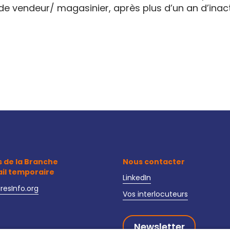
de vendeur/ magasinier, après plus d’un an d’inac
s de la Branche
Nous contacter
ail temporaire
LinkedIn
iresInfo.org
Vos interlocuteurs
Newsletter