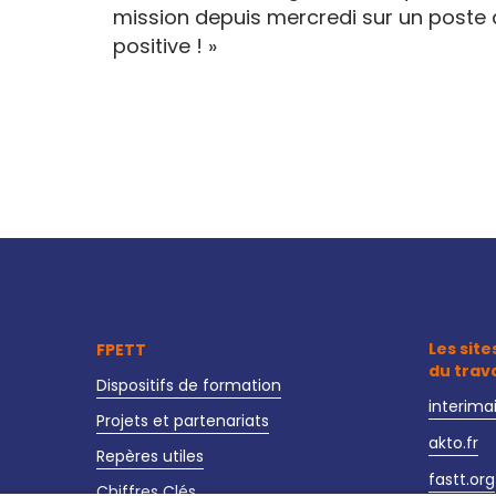
mission depuis mercredi sur un poste 
positive ! »
Les site
FPETT
du trav
Dispositifs de formation
interima
Projets et partenariats
akto.fr
Repères utiles
fastt.org
Chiffres Clés