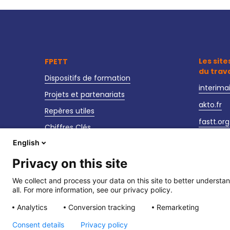
Les site
FPETT
du trav
Dispositifs de formation
interima
Projets et partenariats
akto.fr
Repères utiles
fastt.org
Chiffres Clés
observat
English
Actualités
sante-se
Nos événements
Privacy on this site
We collect and process your data on this site to better understan
all. For more information, see our privacy policy.
Analytics
Conversion tracking
Remarketing
Consent details
Privacy policy