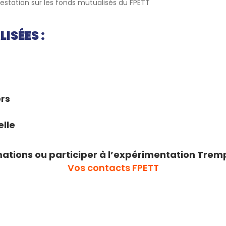
station sur les fonds mutualisés du FPETT
ISÉES :
ers
elle
mations ou participer à l’expérimentation Tremp
Vos contacts FPETT