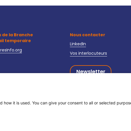
s de la Branche
Nous contacter
ail temporaire
LinkedIn
iresInfo.org
Vos interlocuteurs
Newsletter
oire-interim-recrutement.fr
curite-interim.fr
d how it is used. You can give your consent to all or selected purpo