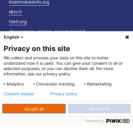
interimairesInfo.org
akto.fr
fastt.org
observatoire-interim-recrutement.fr
English
sante-securite-interim.fr
Privacy on this site
Nous contacter
We collect and process your data on this site to better
understand how it is used. You can give your consent to all or
LinkedIn
selected purposes, or you can decline them all. For more
information, see our privacy policy.
Vos interlocuteurs
Analytics
Conversion tracking
Remarketing
Newsletter
Consent details
Privacy policy
Accept all
Decline all
Powered by
fpett.fr
|
Politique de confidentialité
|
Mentions légales