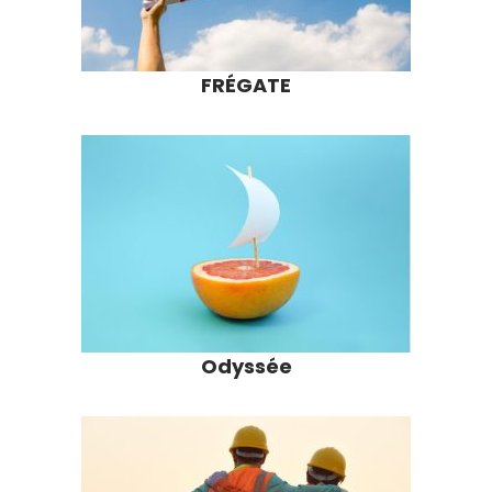
FR
É
GATE
Odyssée