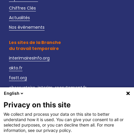
Chiffres Clés
Actualités
Nos événements
Les sites de la Branche
du travail temporaire
interimairesInfo.org
akto.fr
fastt.org
observatoire-interim-recrutement.fr
English
sante-securite-interim.fr
Privacy on this site
Nous contacter
We collect and process your data on this site to better
understand how it is used. You can give your consent to all or
LinkedIn
selected purposes, or you can decline them all. For more
information, see our privacy policy.
Vos interlocuteurs