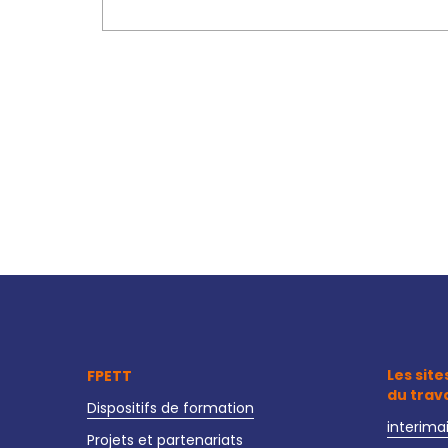
Les site
FPETT
du trav
Dispositifs de formation
interima
Projets et partenariats