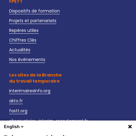
FPETT
Dispositifs de formation
Projets et partenariats
Repères utiles
Chiffres Clés
Actualités
Nos événements
Les sites de la Branche
du travail temporaire
interimairesInfo.org
akto.fr
fastt.org
observatoire-interim-recrutement.fr
English
sante-securite-interim.fr