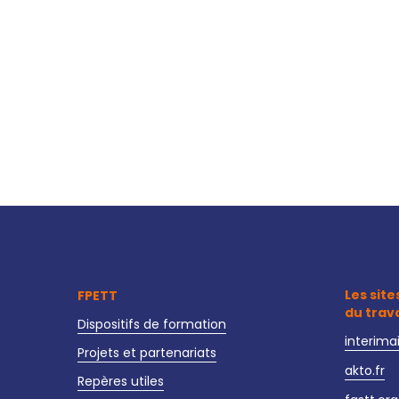
Les site
FPETT
du trav
Dispositifs de formation
interima
Projets et partenariats
akto.fr
Repères utiles