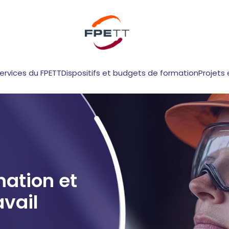
services du FPETT
Dispositifs et budgets de formation
Projets 
mation et
avail