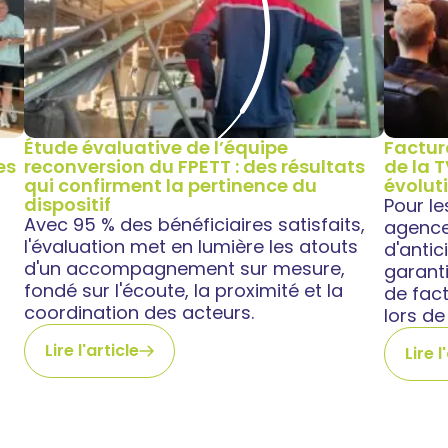
Étude évaluative de l’équipe
Factur
es
reconversion du FPETT : des résultats
de la 
qui confirment la pertinence du
évolut
dispositif
Pour l
Avec 95 % des bénéficiaires satisfaits,
agences
l'évaluation met en lumière les atouts
d'anti
d'un accompagnement sur mesure,
garant
fondé sur l'écoute, la proximité et la
de fact
coordination des acteurs.
lors de
Lire l'article
Lire l