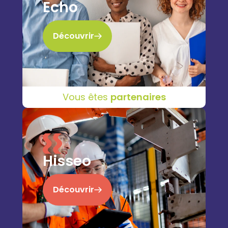
Echo
Découvrir
Vous êtes
partenaires
Hisseo
Découvrir