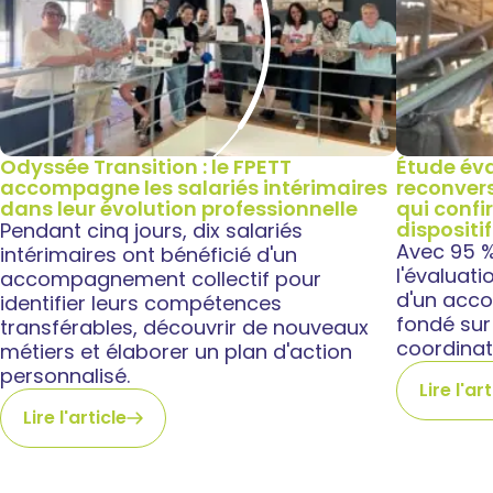
Odyssée Transition : le FPETT
Étude éva
accompagne les salariés intérimaires
reconvers
dans leur évolution professionnelle
qui confi
dispositif
Pendant cinq jours, dix salariés
Avec 95 % 
intérimaires ont bénéficié d'un
l'évaluati
accompagnement collectif pour
d'un acc
identifier leurs compétences
fondé sur 
transférables, découvrir de nouveaux
coordinat
métiers et élaborer un plan d'action
personnalisé.
Lire l'ar
Lire l'article