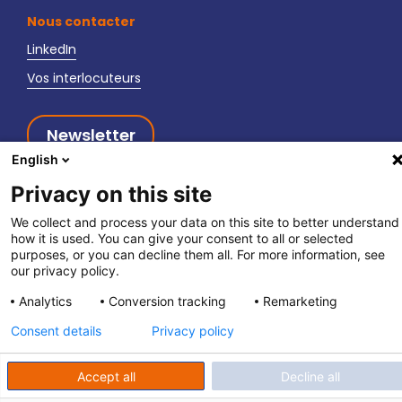
Nous contacter
LinkedIn
Vos interlocuteurs
Newsletter
English
Privacy on this site
We collect and process your data on this site to better understand
how it is used. You can give your consent to all or selected
fpett.fr
|
Politique de confidentialité
|
Mentions légales
purposes, or you can decline them all. For more information, see
our privacy policy.
Analytics
Conversion tracking
Remarketing
Consent details
Privacy policy
Accept all
Decline all