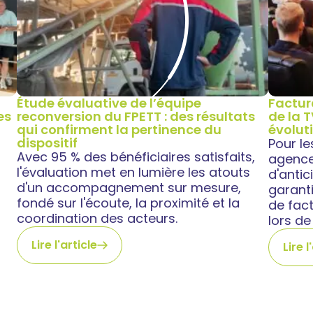
Étude évaluative de l’équipe
Factur
es
reconversion du FPETT : des résultats
de la 
qui confirment la pertinence du
évolut
dispositif
Pour l
Avec 95 % des bénéficiaires satisfaits,
agences
l'évaluation met en lumière les atouts
d'anti
d'un accompagnement sur mesure,
garant
fondé sur l'écoute, la proximité et la
de fact
coordination des acteurs.
lors de
Lire l'article
Lire l