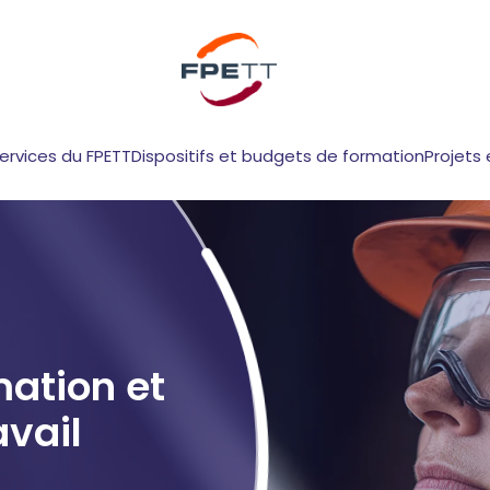
services du FPETT
Dispositifs et budgets de formation
Projets 
mation et
avail