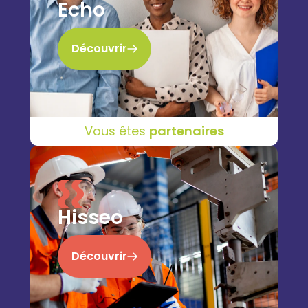
Echo
Découvrir
Vous êtes
partenaires
Hisseo
Découvrir