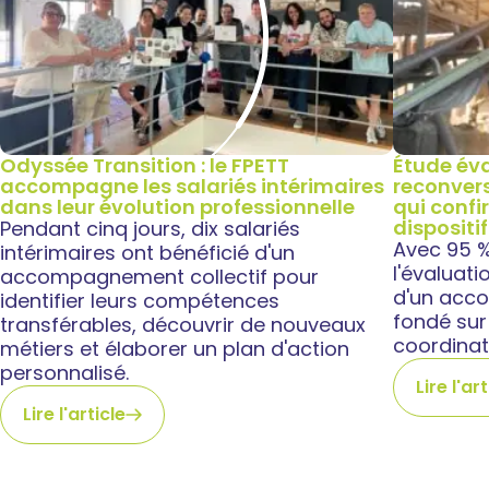
Odyssée Transition : le FPETT
Étude éva
accompagne les salariés intérimaires
reconvers
dans leur évolution professionnelle
qui confi
dispositif
Pendant cinq jours, dix salariés
Avec 95 % 
intérimaires ont bénéficié d'un
l'évaluati
accompagnement collectif pour
d'un acc
identifier leurs compétences
fondé sur 
transférables, découvrir de nouveaux
coordinat
métiers et élaborer un plan d'action
personnalisé.
Lire l'ar
Lire l'article