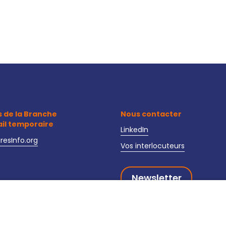
s de la Branche
Nous contacter
ail temporaire
LinkedIn
iresInfo.org
Vos interlocuteurs
Newsletter
oire-interim-recrutement.fr
curite-interim.fr