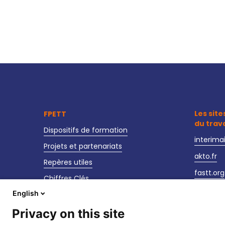
Les site
FPETT
du trav
Dispositifs de formation
interima
Projets et partenariats
akto.fr
Repères utiles
fastt.org
Chiffres Clés
observat
English
Actualités
sante-se
Nos événements
Privacy on this site