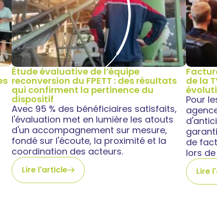
Étude évaluative de l’équipe
Factur
es
reconversion du FPETT : des résultats
de la 
qui confirment la pertinence du
évolut
dispositif
Pour l
Avec 95 % des bénéficiaires satisfaits,
agences
l'évaluation met en lumière les atouts
d'anti
d'un accompagnement sur mesure,
garant
fondé sur l'écoute, la proximité et la
de fact
coordination des acteurs.
lors de
Lire l'article
Lire l