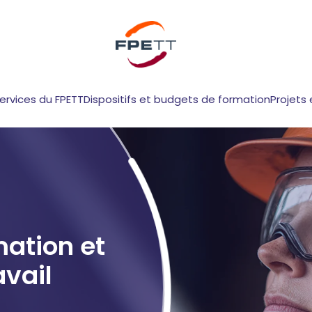
services du FPETT
Dispositifs et budgets de formation
Projets 
mation et
avail