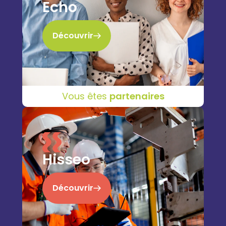
Echo
Découvrir
Vous êtes
partenaires
Hisseo
Découvrir