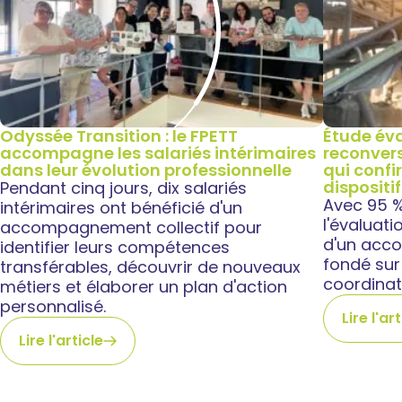
Odyssée Transition : le FPETT
Étude éva
accompagne les salariés intérimaires
reconvers
dans leur évolution professionnelle
qui confi
dispositif
Pendant cinq jours, dix salariés
Avec 95 % 
intérimaires ont bénéficié d'un
l'évaluati
accompagnement collectif pour
d'un acc
identifier leurs compétences
fondé sur 
transférables, découvrir de nouveaux
coordinat
métiers et élaborer un plan d'action
personnalisé.
Lire l'ar
Lire l'article