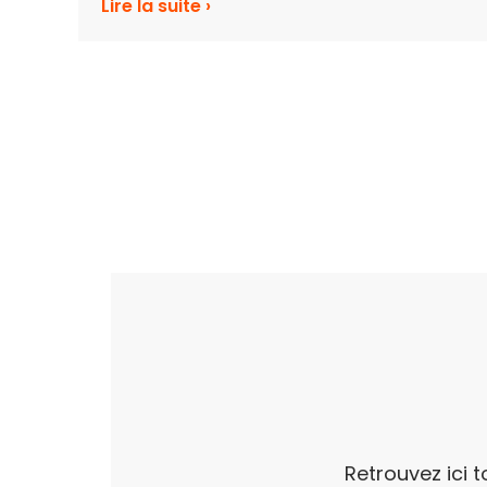
Lire la suite ›
d’accompagnement destiné aux
salariés intérimaires ...
Retrouvez ici 