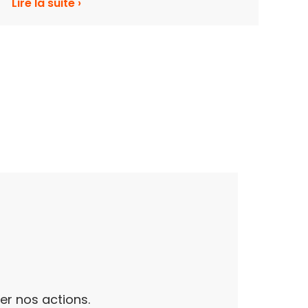
Lire la suite ›
...
er nos actions.