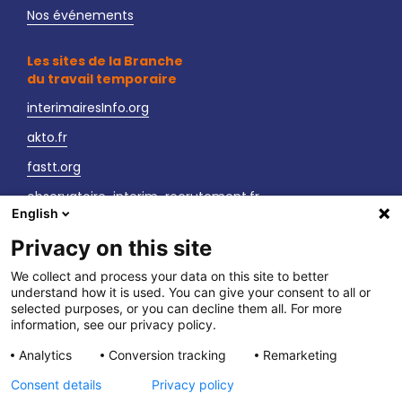
Nos événements
Les sites de la Branche
du travail temporaire
interimairesInfo.org
akto.fr
fastt.org
observatoire-interim-recrutement.fr
English
sante-securite-interim.fr
Privacy on this site
Nous contacter
We collect and process your data on this site to better
understand how it is used. You can give your consent to all or
LinkedIn
selected purposes, or you can decline them all. For more
information, see our privacy policy.
Vos interlocuteurs
Analytics
Conversion tracking
Remarketing
Newsletter
Consent details
Privacy policy