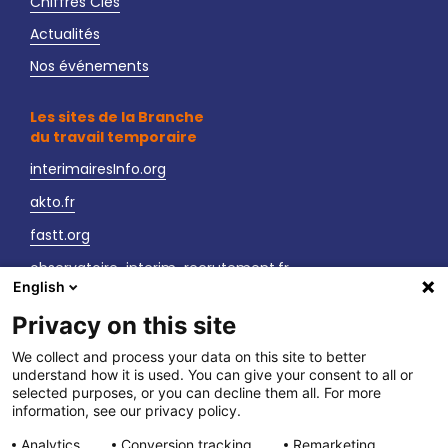
Chiffres Clés
Actualités
Nos événements
Les sites de la Branche
du travail temporaire
interimairesInfo.org
akto.fr
fastt.org
observatoire-interim-recrutement.fr
English
sante-securite-interim.fr
Privacy on this site
Nous contacter
We collect and process your data on this site to better
understand how it is used. You can give your consent to all or
LinkedIn
selected purposes, or you can decline them all. For more
information, see our privacy policy.
Vos interlocuteurs
Analytics
Conversion tracking
Remarketing