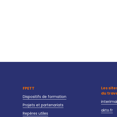
Les site
FPETT
du trav
Dispositifs de formation
interima
Projets et partenariats
akto.fr
Repères utiles