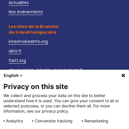
Actualités
Nos événements
Les sites de la Branche
du travail temporaire
interimairesInfo.org
akto.fr
fastt.org
observatoire-interim-recrutement.fr
English
sante-securite-interim.fr
Privacy on this site
Nous contacter
We collect and process your data on this site to better
understand how it is used. You can give your consent to all or
LinkedIn
selected purposes, or you can decline them all. For more
information, see our privacy policy.
Vos interlocuteurs
Analytics
Conversion tracking
Remarketing