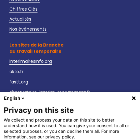
Chiffres Clés
Actualités
Nos événements
Les sites de la Branche
du travail temporaire
interimairesInfo.org
akto.fr
fastt.org
observatoire-interim-recrutement.fr
English
sante-securite-interim.fr
Privacy on this site
Nous contacter
We collect and process your data on this site to better
understand how it is used. You can give your consent to all or
LinkedIn
selected purposes, or you can decline them all. For more
information, see our privacy policy.
Vos interlocuteurs