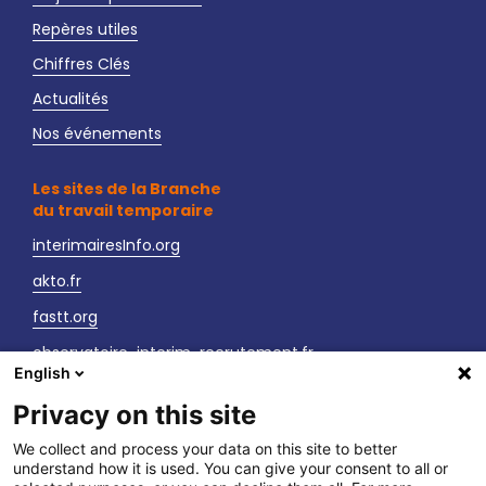
Repères utiles
Chiffres Clés
Actualités
Nos événements
Les sites de la Branche
du travail temporaire
interimairesInfo.org
akto.fr
fastt.org
observatoire-interim-recrutement.fr
English
sante-securite-interim.fr
Privacy on this site
Nous contacter
We collect and process your data on this site to better
understand how it is used. You can give your consent to all or
LinkedIn