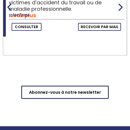
victimes d’accident du travail ou de
maladie professionnelle.
… voir plus
10/07/2024
CONSULTER
RECEVOIR PAR MAIL
Abonnez-vous à notre newsletter