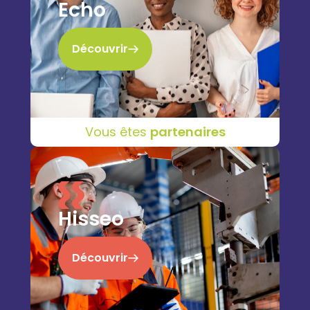
Echo
Découvrir
Vous êtes
partenaires
Hisseo
Découvrir