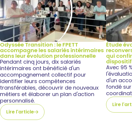
Odyssée Transition : le FPETT
Étude éva
accompagne les salariés intérimaires
reconvers
dans leur évolution professionnelle
qui confi
dispositif
Pendant cinq jours, dix salariés
Avec 95 % 
intérimaires ont bénéficié d'un
l'évaluati
accompagnement collectif pour
d'un acc
identifier leurs compétences
fondé sur 
transférables, découvrir de nouveaux
coordinat
métiers et élaborer un plan d'action
personnalisé.
Lire l'ar
Lire l'article