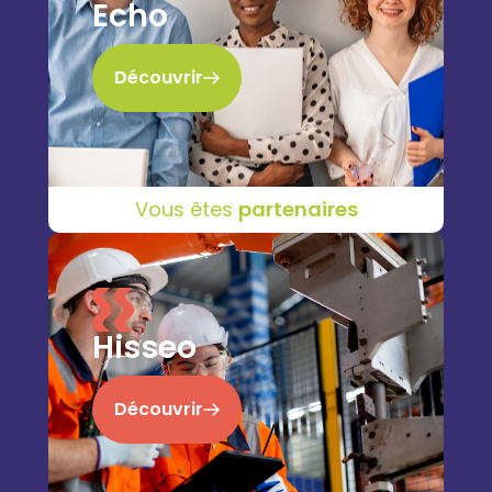
Echo
Découvrir
Vous êtes
partenaires
Hisseo
Découvrir