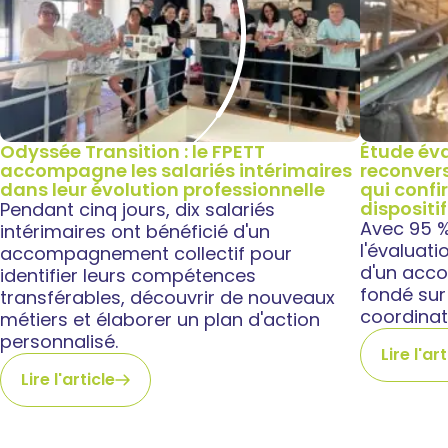
Odyssée Transition : le FPETT
Étude éva
accompagne les salariés intérimaires
reconvers
dans leur évolution professionnelle
qui confi
dispositif
Pendant cinq jours, dix salariés
Avec 95 % 
intérimaires ont bénéficié d'un
l'évaluati
accompagnement collectif pour
d'un acc
identifier leurs compétences
fondé sur 
transférables, découvrir de nouveaux
coordinat
métiers et élaborer un plan d'action
personnalisé.
Lire l'ar
Lire l'article