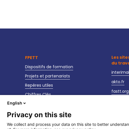
Les site
FPETT
du trav
Dispositifs de formation
interima
Projets et partenariats
akto.fr
Repères utiles
fastt.org
Chiffres Clés
observat
English
Actualités
sante-se
Nos événements
Privacy on this site
We collect and process your data on this site to better understan