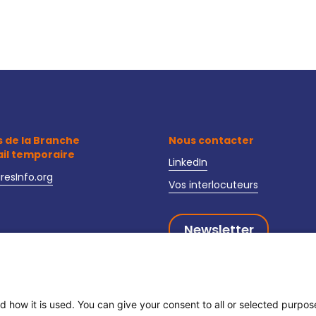
s de la Branche
Nous contacter
ail temporaire
LinkedIn
iresInfo.org
Vos interlocuteurs
Newsletter
oire-interim-recrutement.fr
curite-interim.fr
d how it is used. You can give your consent to all or selected purpo