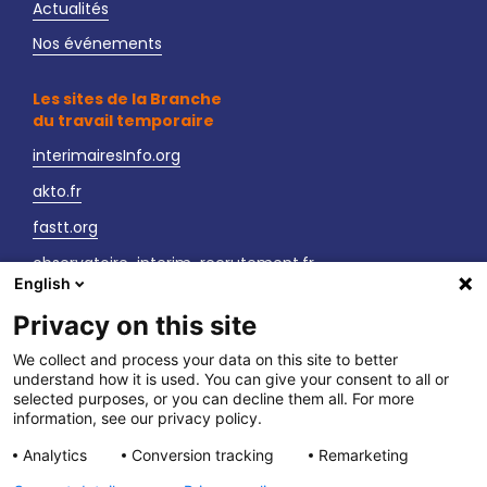
Actualités
Nos événements
Les sites de la Branche
du travail temporaire
interimairesInfo.org
akto.fr
fastt.org
observatoire-interim-recrutement.fr
English
sante-securite-interim.fr
Privacy on this site
Nous contacter
We collect and process your data on this site to better
understand how it is used. You can give your consent to all or
LinkedIn
selected purposes, or you can decline them all. For more
information, see our privacy policy.
Vos interlocuteurs
Analytics
Conversion tracking
Remarketing