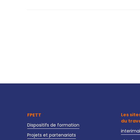
Les site
FPETT
du trav
Dispositifs de formation
interima
Projets et partenariats