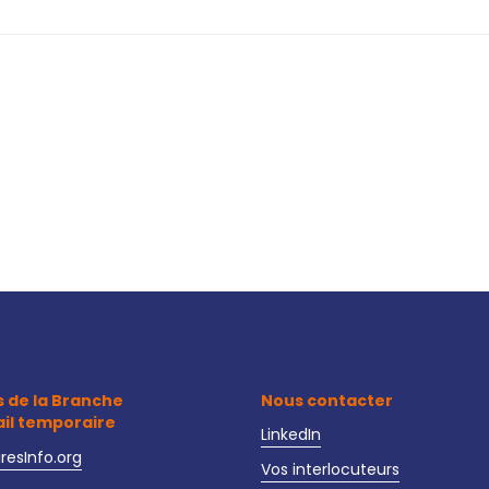
s de la Branche
Nous contacter
ail temporaire
LinkedIn
iresInfo.org
Vos interlocuteurs