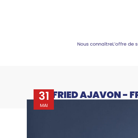
Nous connaître
L’offre de 
31
WILFRIED AJAVON - F
MAI
WILFRIED AJAVON
Accueil