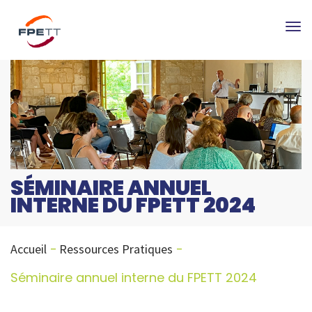
Tog
nav
SÉMINAIRE ANNUEL
INTERNE DU FPETT 2024
Accueil
Ressources Pratiques
Séminaire annuel interne du FPETT 2024