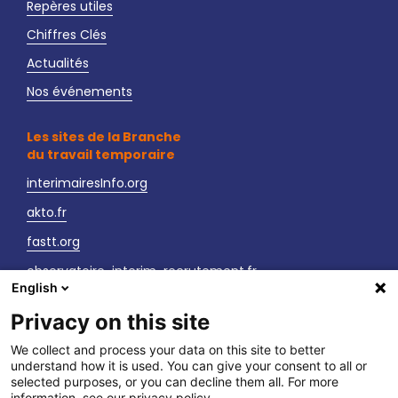
Repères utiles
Chiffres Clés
Actualités
Nos événements
Les sites de la Branche
du travail temporaire
interimairesInfo.org
akto.fr
fastt.org
observatoire-interim-recrutement.fr
English
sante-securite-interim.fr
Privacy on this site
Nous contacter
We collect and process your data on this site to better
understand how it is used. You can give your consent to all or
LinkedIn
selected purposes, or you can decline them all. For more
information, see our privacy policy.