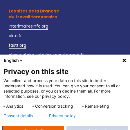
Les sites de la Branche
du travail temporaire
interimairesInfo.org
akto.fr
fastt.org
observatoire-interim-recrutement.fr
English
sante-securite-interim.fr
Privacy on this site
Nous contacter
We collect and process your data on this site to better
understand how it is used. You can give your consent to all or
LinkedIn
selected purposes, or you can decline them all. For more
information, see our privacy policy.
Vos interlocuteurs
Analytics
Conversion tracking
Remarketing
Newsletter
Consent details
Privacy policy