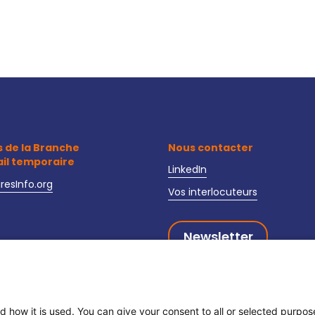
s de la Branche
Nous contacter
ail temporaire
LinkedIn
iresInfo.org
Vos interlocuteurs
Newsletter
oire-interim-recrutement.fr
curite-interim.fr
d how it is used. You can give your consent to all or selected purpo