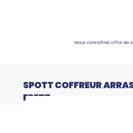
Nous connaître
L’offre de 
SPOTT COFFREUR ARRAS
FPETT
SPOTT Coffreur 
Accueil
Hauts-De-France