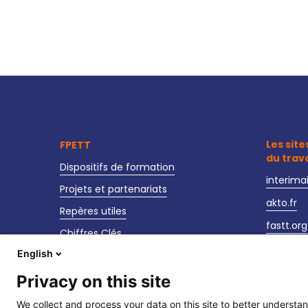
Les site
FPETT
du trav
Dispositifs de formation
interima
Projets et partenariats
akto.fr
Repères utiles
fastt.org
Chiffres Clés
observat
English
Actualités
sante-se
Nos événements
Privacy on this site
We collect and process your data on this site to better understan