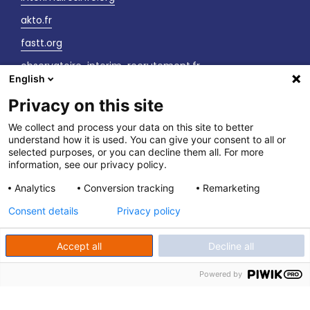
akto.fr
fastt.org
observatoire-interim-recrutement.fr
English
sante-securite-interim.fr
Privacy on this site
Nous contacter
We collect and process your data on this site to better
understand how it is used. You can give your consent to all or
LinkedIn
selected purposes, or you can decline them all. For more
information, see our privacy policy.
Vos interlocuteurs
Analytics
Conversion tracking
Remarketing
Newsletter
Consent details
Privacy policy
Accept all
Decline all
Powered by
fpett.fr
|
Politique de confidentialité
|
Mentions légales