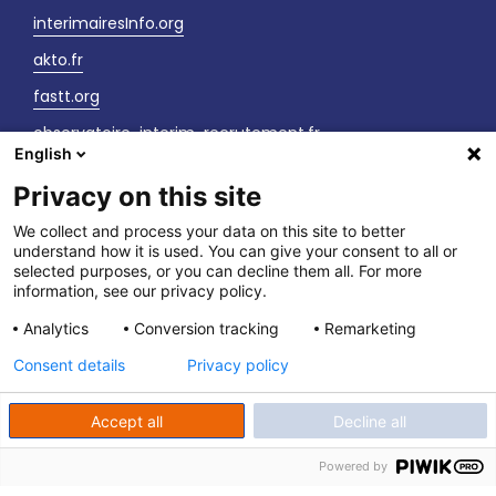
interimairesInfo.org
akto.fr
fastt.org
observatoire-interim-recrutement.fr
English
sante-securite-interim.fr
Privacy on this site
Nous contacter
We collect and process your data on this site to better
understand how it is used. You can give your consent to all or
LinkedIn
selected purposes, or you can decline them all. For more
information, see our privacy policy.
Vos interlocuteurs
Analytics
Conversion tracking
Remarketing
Newsletter
Consent details
Privacy policy
Accept all
Decline all
Powered by