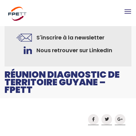
Tog
nav
S'inscrire à la newsletter
Nous retrouver sur LinkedIn
RÉUNION DIAGNOSTIC DE
TERRITOIRE GUYANE –
FPETT
Accueil
Guyane
Réunion diagnostic de territoire Guyane