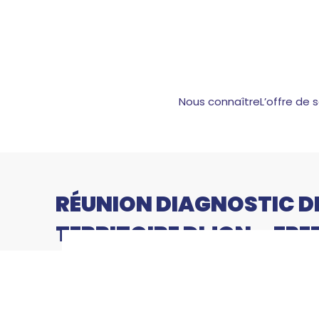
Nous connaître
L’offre de 
RÉUNION DIAGNOSTIC D
TERRITOIRE DIJON – FPE
Réunion
Accueil
Bourgogne-Franche-Comté