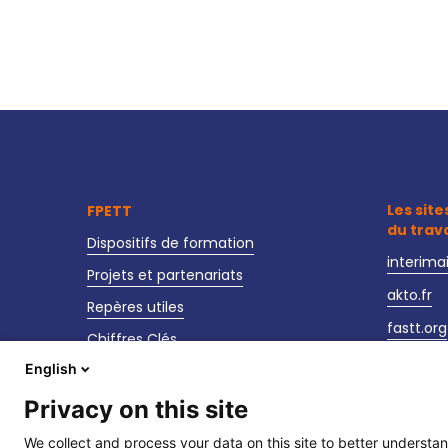
Les site
FPETT
du trav
Dispositifs de formation
interima
Projets et partenariats
akto.fr
Repères utiles
fastt.org
Chiffres Clés
observat
English
Actualités
sante-se
Nos événements
Privacy on this site
We collect and process your data on this site to better understan