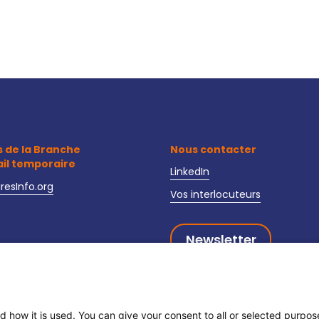
s de la Branche
Nous contacter
ail temporaire
LinkedIn
iresInfo.org
Vos interlocuteurs
Newsletter
oire-interim-recrutement.fr
curite-interim.fr
d how it is used. You can give your consent to all or selected purpo