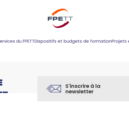
services du FPETT
Dispositifs et budgets de formation
Projets 
E
S'inscrire à la
newsletter
TT
 diagnostic de territoire Dijon