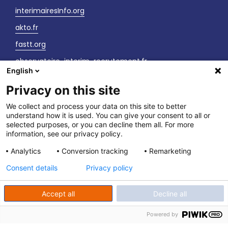
interimairesInfo.org
akto.fr
fastt.org
observatoire-interim-recrutement.fr
English
sante-securite-interim.fr
Privacy on this site
Nous contacter
We collect and process your data on this site to better
understand how it is used. You can give your consent to all or
LinkedIn
selected purposes, or you can decline them all. For more
information, see our privacy policy.
Vos interlocuteurs
Analytics
Conversion tracking
Remarketing
Newsletter
Consent details
Privacy policy
Accept all
Decline all
Powered by