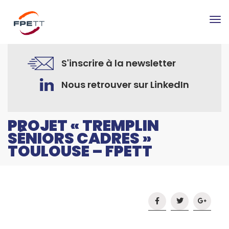
Tog
nav
S'inscrire à la newsletter
Nous retrouver sur LinkedIn
PROJET « TREMPLIN
SÉNIORS CADRES »
TOULOUSE – FPETT
Accueil
Expérimentation
Projet « Tremplin séniors cadres » TOULOUSE