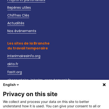
Repères utiles
Chiffres Clés
Actualités
Nos événements
Les sites de la Branche
du travail temporaire
interimairesInfo.org
akto.fr
fastt.org
observatoire-interim-recrutement.fr
English
sante-securite-interim.fr
Privacy on this site
Nous contacter
We collect and process your data on this site to better
understand how it is used. You can give your consent to all or
LinkedIn