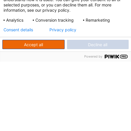
Les sites de la Branche
selected purposes, or you can decline them all. For more
du travail temporaire
information, see our privacy policy.
interimairesInfo.org
Analytics
Conversion tracking
Remarketing
akto.fr
Consent details
Privacy policy
fastt.org
observatoire-interim-recrutement.fr
Accept all
Decline all
sante-securite-interim.fr
Powered by
Nous contacter
LinkedIn
Vos interlocuteurs
Newsletter