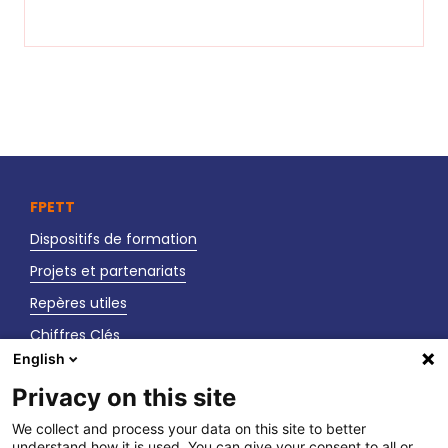
FPETT
Dispositifs de formation
Projets et partenariats
Repères utiles
Chiffres Clés
English
Actualités
Privacy on this site
Nos événements
We collect and process your data on this site to better
understand how it is used. You can give your consent to all or